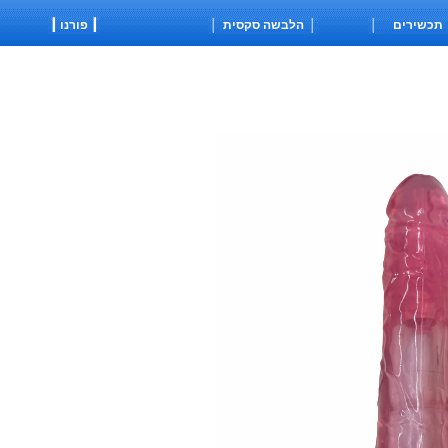
מספר הסטים בזיכרון הוא: 0
תכשירים
│
│
הלבשה סקסית
│
┃ פורנו ┃