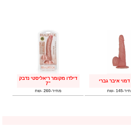
דילדו מקומר ריאליסטי נדבק
דמוי איבר גברי
”7
ר-145 -שח
מחיר-260 -שח