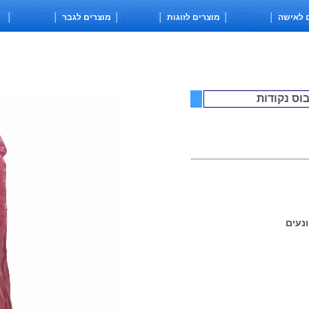
│
│
מוצרים לזוגות
│
│
מוצרים לגבר
│
│
בוס נקודות
נעים